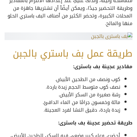
متماسكة ولينة، ولذلك عليكِ عند إعدادها الالتزام بالمقادير
وطريقة التحضير جيدًا، ويمكن أيضًأ أن تشتريها جاهزة من
المحلات الكبيرة، وتحضر الكثير من أصناف البف باستري الحلو
منها والمالح.
طريقة عمل بف باستري بالجبن
مقادير عجينة بف باسترى:
كوب ونصف من الطحين الأبيض.
نصف كوب متوسط الحجم زبدة باردة.
رشة صغيرة من السكر الأبيض.
مائة وخمسون جرامًا من الماء الدافئ.
زبدة باردة، دقيق النشا لفرد العجينة.
طريقة تحضير عجينة بف باسترى:
أحضري وعاء كبير وضعي فيه السكر، الطحين الأبيض،