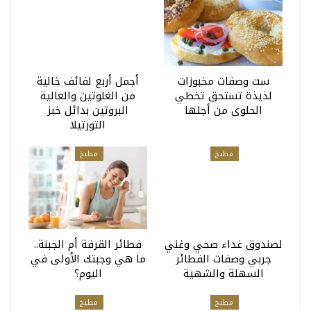
ست وصفات مخبوزات
أجمل أربع لفائف خالية
لذيذة تستحق تخطي
من الغلوتين والعالية
الحلوى من أجلها
البروتين بدائل خبز
التورتيلا
مطبخ
مطبخ
لصندوق غداء صحي وغني
فطائر القرفة أم الجبنة..
جربي وصفات الفطائر
ما هي وجبتك الأولى في
السهلة والشهية
اليوم؟
مطبخ
مطبخ