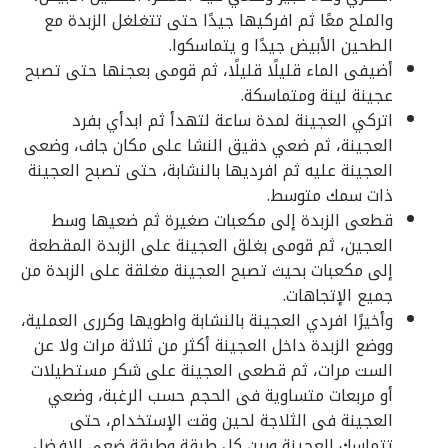
والملح معًا ثم افركيها جيدًا حتى تتغلغل الزبدة مع
الطحين الأبيض جيدًا و يتماسكوا.
أضيفى الماء قليلًا قليلًا، ثم قومى بعجنها حتى تصبح
عجينة لينة ومتماسكة.
اتركي العجينة لمدة ساعة لتهدأ ثم ابدأي بفرد
العجينة، ثم ضعي دقيق النشا على مكان جاف، وضعى
العجينة عليه ثم افرديها بالنشابة، حتى تصبح العجينة
ذات سمك متوسط.
قطعى الزبدة إلى مكعبات صغيرة ثم ضعيها وسط
العجين، ثم قومى بغلق العجينة على الزبدة المقطعة
إلى مكعبات بحيث تصبح العجينة مغلقة على الزبدة من
جميع الإتجاهات.
وأخيرًا افردي العجينة بالنشابة واطويها وكررى العملية،
ووضع الزبدة داخل العجينة أكثر من ثلاثة مرات ولا عن
الست مرات، ثم قطعى العجينة على شكر مستطيلات
أو مربعات متساوية فى الحجم حسب الرغبة، وضعي
العجينة فى الثلاجة لحين وقت الإستخدام، حتى
تتماسك العجينة وبين كل طبقة وطبقة ضعي الافضل