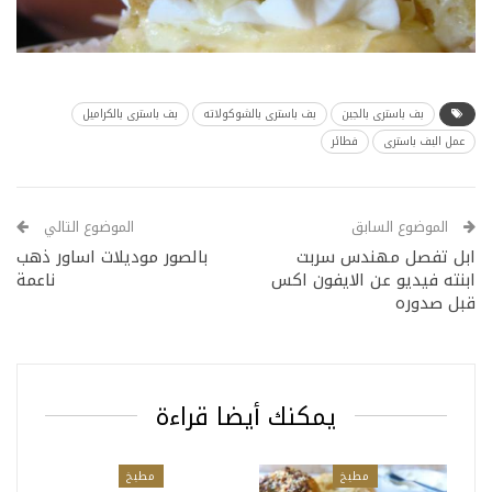
بف باسترى بالجبن
بف باسترى بالشوكولاته
بف باسترى بالكراميل
عمل البف باسترى
فطائر
الموضوع السابق
الموضوع التالي
ابل تفصل مهندس سربت
بالصور موديلات اساور ذهب
ابنته فيديو عن الايفون اكس
ناعمة
قبل صدوره
يمكنك أيضا قراءة
مطبخ
مطبخ