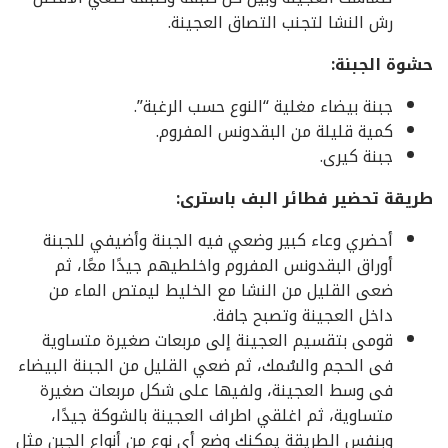
رش النشا لتجنب التصاق العجينة.
حشوة الجبنة:
جبنة بيضاء مغلية “النوع حسب الرغبة”.
كمية قليلة من البقدونس المفروم.
جبنة كيرى.
طريقة تحضير فطائر البف باسترى:
أحضري وعاء كبير وضعي فيه الجبنة وأضيفي للجبنة
أوراق البقدونس المفروم واخلطيهم جيدًا معًا، ثم
ضعى القليل من النشا مع الخليط ليمتص الماء من
داخل العجينة وتصبح جافة.
قومى بتقسيم العجينة إلى مربعات صغيرة متساوية
فى الحجم والسُمك، ثم ضعي القليل من الجبنة البيضاء
فى وسط العجينة، ولفيها على شكل مربعات صغيرة
متساوية، ثم اغلقي اطراف العجينة بالشوكة جيدًا،
وبنفس الطريقة يمكنك وضع أى نوع من أنواع الجبن مثل