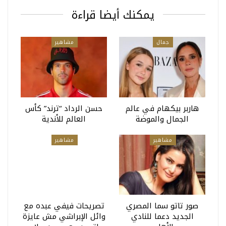
يمكنك أيضا قراءة
جمال
مشاهير
هاربر بيكهام في عالم
حسن الرداد “ترند” كأس
الجمال والموضة
العالم للأندية
مشاهير
مشاهير
صور تاتو سما المصري
تصريحات فيفي عبده مع
الجديد دعما للنادي
وائل الإبراشي مش عايزة