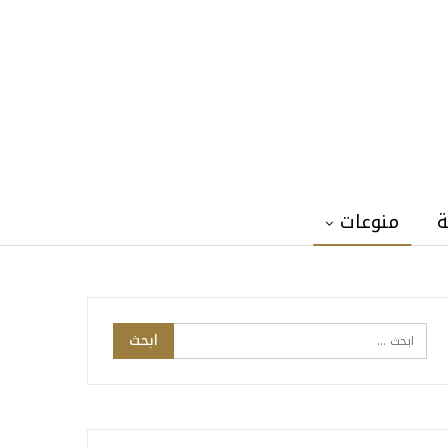
ة
منوعات