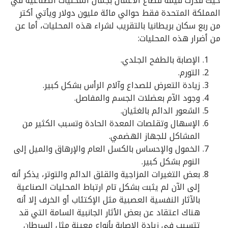
حيث قدرت قيمة قطاع الأعمال بجمال المحليات الصناعية في
المملكة المتحدة فقط حوالي مائة مليون دولار ويأتي أكتر
من ربع سكان بريطانيا بالتقريب لشراء هذه المحليات، أما عن
من أضرار هذه المحليات:
الإصابة بالطفح الجلدي.
التورم.
زيادة التعرض للصداع وآلام الرأس بشكل كبير.
وجود الآم بعضلات الجسم والمفاصل.
الشعور الدائم بالغثيان.
الإسهال وتقلصات المعدة الحادة وتسبب الكثير من
المشاكل للجهاز الهضمي.
الخمول والإحساس بالكسل العام والإرهاق والميل إلى
النوم بشكل كبير.
بعض التغيرات المزاجية والقلق الدائم والتوتر، يذكر أنه
إلى الآن لم يثبت بشكل تام ارتباط المحليات الصناعية
بالآثار النفسية العصبية مثل الإكتئاب أو الخرف إلا أنه
هناك اعتقاد عن بعض الأثار الجانبية السامة التي قد
تتسبب في زيادة الإصابة بأنواع معينة مثل السرطان