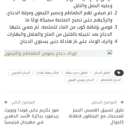
وعليه البصل والتابل.
ثم ضيفي لهم الطماطم وعصير الليمون ومرقة الدجاج،
واتركيهم حتى تصبح الصلصة سميكة نوعًا ما.
قومي بإضافة كوب من الماء للصلصة، ثم ضعي عليها
الدجاج بعد تتبيله بالقليل من الملح والفلفل والبهارات.
واترك الوعاء على نار هادئة حتى يستوي الدجاج.
اطباق الدجاج
اطباق دجاج سهلة
افكار سهلة للغداء
الدجاج المشوي
الدجاج بالطماطم
الدجاج بصوص الليمون
الموضوع السابق
الموضوع التالي
طرق تنسيق القميص الجينز
صور تكريم جاين فوندا وروبرت
للمحجبات مع البنطلون لاطلالة
ريدفورد بجائزة الأسد الذهبي
كاجوال
في مهرجان فينيسيا