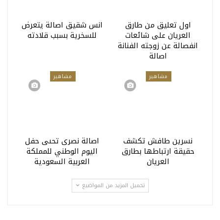
اول تعليق من طارق
انس شقيق اصالة يتعرض
العريان على شائعات
للسخرية بسبب قلادته
انفصالة عن زوجته الفنانة
اصالة
مشاهير
مشاهير
نسرين طافش تكشف
اصالة نصرى تحىى حفل
حقيقة ارتباطها بطارق
اليوم الوطني للمملكة
العريان
العربية السعودية
تحميل المزيد من المواضيع