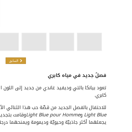
السابق
فصلٌ جديد في مياه كابري
تعود بيانكا بالتي وديفيد غاندي من جديد إلى اللون ا
كابري.
للاحتفال بالفصل الجديد من قصّة حب هذا الثنائي الأيقوني، تُعيد Dolce&Gabbana ابتكار
Light Blue
و
Light Blue pour Homme
وقامت بتجديد 
يجعلهما أكثر جاذبيّة وحيويّة وديمومة ويمنحهما درجة 