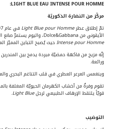
:
LIGHT BLUE EAU INTENSE POUR HOMME
مركّز من النضارة الذكوريّة
تمّ إطلاق عطر
Light Blue pour Homme
الأيقوني من Dolce&Gabbana، واليوم يستمرّ صانع العطور ألبيرتو مورياس بتلاوة قصّة مع
Intense pour Homme
حيث يُصبح التباين المميّز الم
إنّه مزيج من فاكهة حمضيّة مبردة يدمج بين المندرين 
ورائعة.
وينغمس العرعر العطري في قلب التناغم البحري والمل
تقوم وفرةٌ من أخشاب الكهرمان الحيويّة المغلفة بالمسك
قويّاً يلتقط الإرهاف الطبيعي لرجل
Light Blue
.
التوضيب