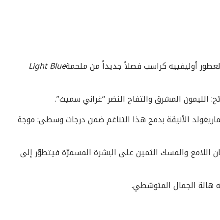
لعطور أوليفييه كراسب فصلاً جديداً من ملحمة
Light Blue
ئح: الليمون المشرق والتفاح النضر “غراني سميث”.
 الماريغولد الأنيقة بدمج هذا التناغم ضمن درجات وسطى: موجة
ان اللامع والمسك الثمين على البشرة المسمرّة فيتطوّر إلى
ه هالة الجمال المتوسّطي.