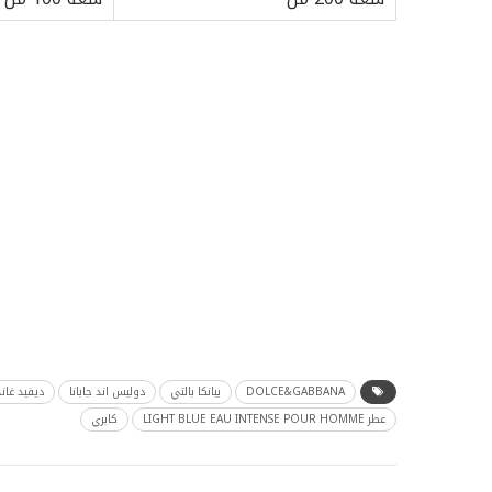
DOLCE&GABBANA
بيانكا بالتي
دوليس اند جابانا
ديفيد غان
عطر LIGHT BLUE EAU INTENSE POUR HOMME
كابري