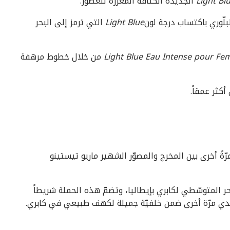
Light Bl
الجديدة الكثافة المعزّزة للعطور.
لبلّوري باكتساب درجة لون
Light Blue
التي ترمز إلى البحر
Light Blue Eau Intense pour F
من خلال خطوط مرهفة
أكثر عمقاً.
رّةً أخرى بين المخرج والمصوّر الشهير ماريو تيستينو
ر المتوسّطي لكابري بإيطاليا، وتضمّ هذه الحملة شريطاً
 غاندي مرّة أخرى ضمن خلفيّة جميلة لكهف طبيعي في كابري.