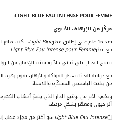
:
LIGHT BLUE EAU INTENSE POUR FEMME
مركّز من الإرهاف الأنثوي
بعد 16 عام على إطلاق عطر
Light Blue
، يكتب صانع ا
مع عطر
Light Blue Eau Intense pour Femme
.
ينفتح العطر على ثنائي حادّ ومسبّب للإدمان من الروا
مع جوانبه الغنيّة بعطر الفواكه والأزهار، تقوم زهرة
من بتلات الياسمين المسكّرة واللامعة.
ويذوب الأثر من توقيع الدار الذي يضمّ أخشاب الكهرم
أثر حيوي ومعطّر بشكلٍ مرهف.
إنّ
Light Blue Eau Intense
هو أكثر من مجرّد عطر، إن