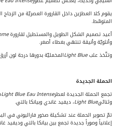
انسيابي وحديث، يعكس تصميم عطور
ue Eau Intense
يقوم كلا العطرَين داخل القارورة العصريّة من الزجاج ا
المتوسّط.
أعيد تصميم الشكل الطويل والمستطيل لقارورة
emme
وأنثويّة وأنيقة تنتهي بغطاء أصغر.
وتتّخذ علب
Light Blue
المخمليّة بدورها درجة لون أزرق 
الحملة الجديدة
تجمع الحملة الجديدة لعطر
Light Blue Eau Intense
م
وثنائي
Light Blue
، ديفيد غاندي وبيانكا بالتي.
تمّ تصوير الحملة عند تشكيلة صخور فاراليوني في البح
إعلانياً وصوراً جديدة تجمع بين بيانكا بالتي وديفيد