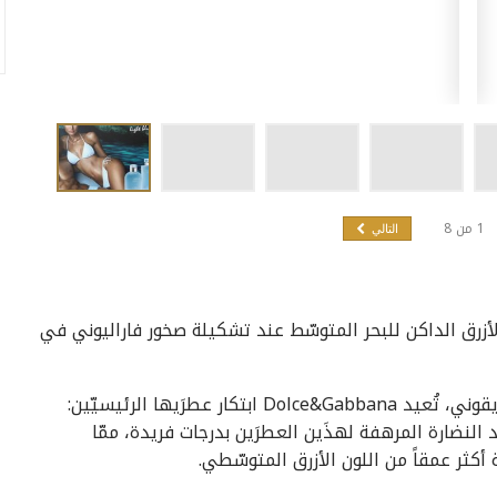
1
من
8
التالي
لأزرق الداكن للبحر المتوسّط عند تشكيلة صخور فاراليوني في
 عطرَيها الرئيسيّين:
النضارة المرهفة لهذَين العطرَين بدرجات فريدة، ممّا
أكثر عمقاً من اللون الأزرق المتوسّطي.