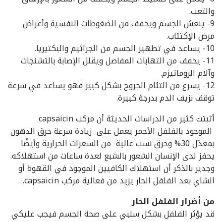
والتعب.
9- ينعش الجسم ويخفف من الضغوطات النفسية وأعراض
مرض الإكتئاب.
10- يساعد في تطهير الجسم من الجراثيم والبكتيريا.
11- يخفف من التهابات المفاصل ويقلل الإصابة بالتشنجات
وآلام الروماتيزم.
12- يسرع من التئام الجروح بشكل كبير فهو يساعد في سرعة
توقف نزيف الدم بدرجة كبيرة.
أثبتت كثير من الدراسات الحديثة أن مركب capsaicin
الموجود بالفلفل الأحمر يعمل على زيادة سرعة حرق الدهون
بمعدّل 30% وحرق نسب عالية من السعرات الحرارية وأيضًا
يحفز لدى الإنسان الشعور بالشبع لعدة ساعات من استهلاكه.
وجدير بالذكر أن استهلاك الكافيين الموجود في القهوة أو
الشاي بعد الفلفل الحار يزيد من فعالية مركب capsaicin.
من أضرار الفلفل الحار
قد يؤثر الفلفل بشكل سلبي على صحة الجسم فيجب عليكي