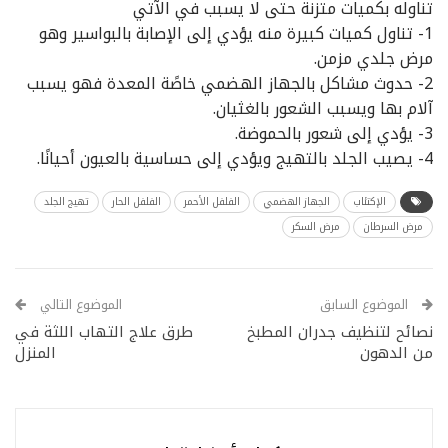
تناوله بكميات متزنة حتى لا يسبب في الآتي
1- تناول كميات كبيرة منه يؤدي إلى الإصابة بالبواسير وهو
مرض جلدي مزمن.
2- حدوث مشاكل بالجهاز الهضمي خاصًة المعدة فهو يسبب
آلام بها ويسبب الشعور بالغثيان.
3- يؤدي إلى شعور بالحموضة.
4- يصيب الجلد بالتهيج ويؤدي إلى حساسية بالعيون أحيانًا.
الإكتئاب
الجهاز الهضمي
الفلفل الأحمر
الفلفل الحار
تهيج الجلد
مرض السرطان
مرض السكر
الموضوع السابق
الموضوع التالي
نصائح لتنظيف جدران المطبخ
طرق علاج التهاب اللثة في
من الدهون
المنزل