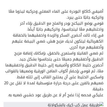
أضيفي كاكاو البودرة على الماء المغلي وحركيه ليذوبا معًا
واتركيه جانبًا حتى يبرد.
قومي بوضع البيكنج بودر والملح مع الدقيق بإناء آخر
واخلطيهم معًا ليتجانسوا، واتركيهم جانبًا أيضًا.
في إناء ثالث أحضري السكر والزبدة واخفقيهما بالخفاقة
الكهربائية ليتكون لديك مزيج هش، ضعي البيضة عليهم
وأخفقيهم مرة أخرى.
ثم ضعي الفانيلا واستمري بالخفق، بإمكانك إضافة مزيج
الدقيق وأخفقيهم جميعًا حتى يتجانسوا بشكل جيد.
أحضري خليط الكاكاو وأضيفيه إلى خليط الدقيق واخفقيهما
معًا، ثم قومي بإحضار أكواب المافن الورقية وضعيها بالقوالب
واسكبي الخليط على أن يمتلئ القالب إلى ثلثه فقط.
ضعيهم بالفرن على درجة حرارة متوسطية لمدة لا تقل عن 20
دقيقة.
عليكي فحصه إذا نضج أم لا عن طريق عود خشبي ضعيه به.