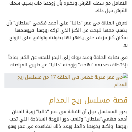
التعامل مع سمك القرش وتخبره بأن زوجها مات بسبب سمك
القرش قبل ذلك.
تعرض الفنانة مي عمر “داليا” علي أحمد فهمي “سلطان” بأن
يذهب معها للبحث عن الكنز الذي تركه زوجها، فيوهمها
بمكان كنز مزيف حتى يظهر لها بطولته وتوافق علي الزواج
به.
في نهاية الحلقة وعند نزوله إلى البحر للبحث عن الكنز يفاجأ
بإختطاف صديقه “بهجت” وزوجته “داليا” عن طريق القراصنة.
قصة مسلسل ريح المدام
يدور المسلسل حول أن الفنانة مي عمر “داليا” زوجة الفنان
أحمد فهمي”سلطان” وتلعب دور الزوجة الساذجة التي تحب
زوجها ولكنه يخونها دائما, وبعد ذلك تشاهده مى عمر وهو