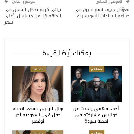
الموضوع السابق
الموضوع التالي
معوّض جنيف اسم عريق في
نيللى كريم تدخل السجن في
صناعة الساعات السويسرية
الحلقة 18 من مسلسل لأعلى
سعر
يمكنك أيضا قراءة
مشاهير
مشاهير
أحمد فهمي يتحدث عن
نوال الزغبى تستعد لاحياء
كواليس مشاركته في
حفل فى السعودية آخر
نقطة سودة
نوفمبر
مشاهير
مشاهير