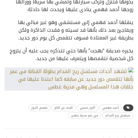
يخونها فتنزل وتركب سيارتها وتمشي بها سريعُا وورائها
زوجها أحمد فهمي ينادى عليها ويحدث لها حادثة.
ينقلها أحمد فهمي إلى مستشفي وهو غير مبالي بها
ويفاجئ بعد ذلك بأنها قد نسيته و فقدت الذاكرة ولكن
بطريقة غير المعتادة فسوف تتقمص كل يوم دور جديد.
يخبره صديقة “بهجت” بأنها حتي تتذكره يجب عليه أن يتزوج
كل شخصية تتقمصها ويتعرف عليها من جديد.
أحمد فهمي
أكرم حسني
البحث عن الكنز
تقمص الدور
مسلسل ريح المدام
مي عمر مدربة غطس