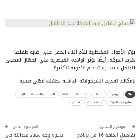
تؤثر الأجواء المضطربة للأم أثناء الحمل علي إصابة طفلها
بفرط الحركة، أيضًا تؤثر الولادة القيصرية علي الجهاز العصبي
للطفل بسبب إستخدام الأدوية الكثيرة.
بإمكانك تقديم الشيكولاتة الداكنة لطفلك فهي صحية.
البروتين
التدليك
الشيكولاتة الداكنة
الفواكه والخضروات الطازجة
تقليل فرط الحركة
صحة طفلك
نصائح
الموضوع السابق
الموضوع التالي
تفاصيل الحلقة 16 من برنامج
تشوه وجه سعاد عبداللة في