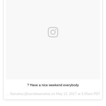
Have a nice weekend everybody ?
A post shared by Carole Samaha (@carolesamaha) on
May 12, 2017 at 3:55am PDT