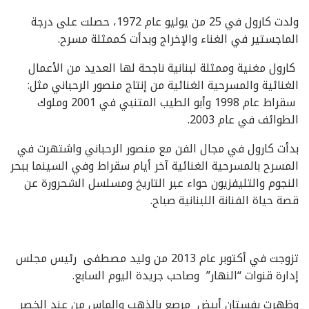
ولدت كارول في 25 من يوليو عام 1972، حصلت على درجة
الماجستير في الغناء والإخراج وبدأت كممثلة مسرح.
كارول مغنية وممثلة لبنانية ناجحة لها العديد من الأعمال
الغنائية والمسرحية الغنائية من إنتاج منصور الرحباني مثل:
سقراط عام 1998 وأبو الطيب المتنبي في 2001 وملوك
الطوائف في عام 2003.
بدأت كارول في مجال الفن مع منصور الرحباني واشتهرت في
المسرح بالمسرحية الغنائية آخر أيام سقراط وفي السينما ببحر
النجوم والتليفزيون حواء عبر التاريخ ومسلسل الشحرورة عن
قصة حياة الفنانة اللبنانية صباح.
تزوجت في أكتوبر عام 2013 من وليد مصطفى رئيس مجلس
إدارة قنوات “النهار” وصاحب جريدة اليوم السابع.
وظهرت بفستان أبيض مرصع بالذهب والماس من عند الخصر