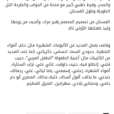
والصدر، وقرط ذهبي كبير مع فتحة من الجوانب والطرحة التل
الطويلة وطول الفستان.
الفستان من تصميم المصمم زهير مراد، وأنجبت من زوجها
وليد طفلتها الأولى تالا.
وقامت بعمل العديد من الألبومات الشهيرة مثل: حلم، أضواء
الشهرة، حدودي السما، احساس، ذكرياتي، كما غنت العديد
من الكليبات مثل: أغنية الطفولة “الطفل العربي”، حبيب
قلبي، إتطلع فيه، حبيت دلوقت، غالي علي، نزلت الستارة،
أضواء الشهرة، زعلني، إسمعني، ياما ليالي، علي، رجعالك،
ذبحني، ما بخاف، أقول أنساك، خليك بحالك، المصري أبو دم
حامي، وحشاني بلادي، سهرانين، الشرق العظيم.