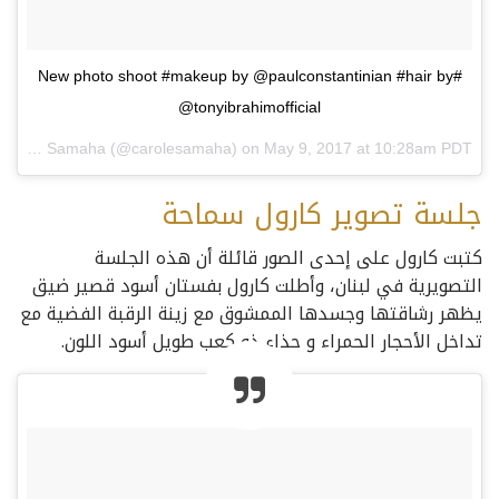
#New photo shoot #makeup by @paulconstantinian #hair by
@tonyibrahimofficial
A post shared by Carole Samaha (@carolesamaha) on
May 9, 2017 at 10:28am PDT
جلسة تصوير كارول سماحة
كتبت كارول على إحدى الصور قائلة أن هذه الجلسة
التصويرية في لبنان، وأطلت كارول بفستان أسود قصير ضيق
يظهر رشاقتها وجسدها الممشوق مع زينة الرقبة الفضية مع
تداخل الأحجار الحمراء و حذاء ذو كعب طويل أسود اللون.