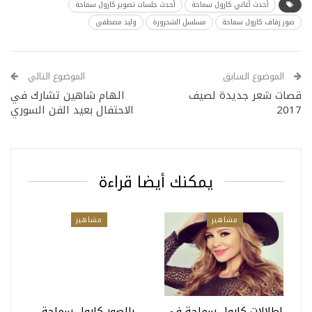
أحدث أغاني كارول سماحة
أحدث جلسات تصوير كارول سماحة
صور زفاف كارول سماحة
مسلسل الشحرورة
وليد مصطفى
الموضوع السابق
الموضوع التالي
قصات شعر جديدة لصيف
الهام شاهين تشارك في
2017
الاحتفال بعيد الفن السوري
يمكنك أيضا قراءة
مشاهير
مشاهير
إطلالات كارول سماحة في
بالصور كارول سماحة